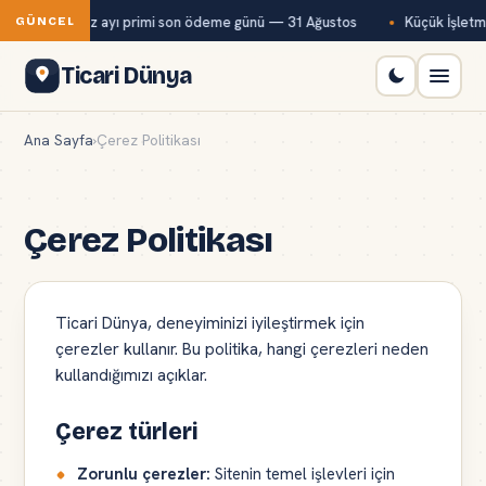
ağ-Kur temmuz ayı primi son ödeme günü — 31 Ağustos
Küçük İşletme
GÜNCEL
Ticari Dünya
Ana Sayfa
›
Çerez Politikası
Çerez Politikası
Ticari Dünya, deneyiminizi iyileştirmek için
çerezler kullanır. Bu politika, hangi çerezleri neden
kullandığımızı açıklar.
Çerez türleri
Zorunlu çerezler:
Sitenin temel işlevleri için