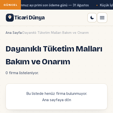
Bağ-Kur temmuz ayı primi son ödeme günü — 31 Ağustos
Küçük İşl
GÜNCEL
Ticari Dünya
Ana Sayfa
›
Dayanıklı Tüketim Malları Bakım ve Onarım
Dayanıklı Tüketim Malları
Bakım ve Onarım
0 firma listeleniyor.
Bu listede henüz firma bulunmuyor.
Ana sayfaya dön