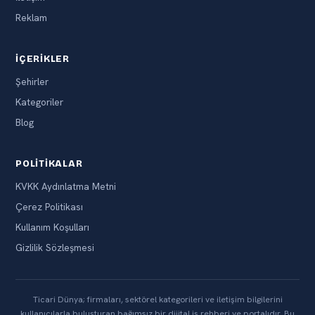
Reklam
İÇERIKLER
Şehirler
Kategoriler
Blog
POLITIKALAR
KVKK Aydınlatma Metni
Çerez Politikası
Kullanım Koşulları
Gizlilik Sözleşmesi
Ticari Dünya; firmaları, sektörel kategorileri ve iletişim bilgilerini
kullanıcılarla buluşturan bağımsız bir dijital iş rehberi ve portalıdır. Bu