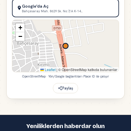
Google'da Aç
Bahçesaray Mah. 8629 Sk. No:7/A K-14…
+
−
Leaflet
|
© OpenStreetMap katkıda bulunanlar
OpenStreetMap · Yön/Google bağlantıları Place ID ile çalışır
Paylaş
Yeniliklerden haberdar olun