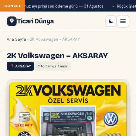
Bağ-Kur temmuz ayı primi son ödeme günü — 31 Ağustos
Küçük İşlet
GÜNCEL
Ticari Dünya
Ana Sayfa
-
2K Volkswagen – AKSARAY
2K Volkswagen – AKSARAY
AKSARAY
Oto Servis Tamir