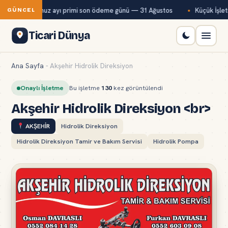
Bağ-Kur temmuz ayı primi son ödeme günü — 31 Ağustos
Küçük İşletm
GÜNCEL
Ticari Dünya
Ana Sayfa
-
Akşehir Hidrolik Direksiyon
Onaylı İşletme
Bu işletme
130
kez görüntülendi
Akşehir Hidrolik Direksiyon <br>
AKŞEHİR
Hidrolik Direksiyon
Hidrolik Direksiyon Tamir ve Bakım Servisi
Hidrolik Pompa