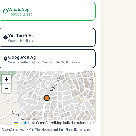
WhatsApp
+905325121889
Yol Tarifi Al
Google Haritalar
Google'da Aç
Yenimahalle, Bağdat Caddesi No:29, Kırıkkale
+
−
Leaflet
|
© OpenStreetMap katkıda bulunanlar
OpenStreetMap · Yön/Google bağlantıları Place ID ile çalışır