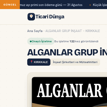
Bağ-Kur temmuz ayı primi son ödeme günü — 31 Ağustos
Küçük İşletm
GÜNCEL
Ticari Dünya
Ana Sayfa
-
ALGANLAR GRUP İNŞAAT – KIRIKKALE
Onaylı İşletme
Bu işletme
122
kez görüntülendi
ALGANLAR GRUP İN
KIRIKKALE
İnşaat Şirketleri ve Müteahhitleri