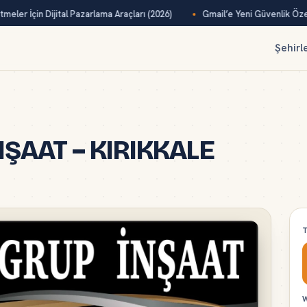
eler İçin Dijital Pazarlama Araçları (2026)
Gmail’e Yeni Güvenlik Özelli
Şehirl
ŞAAT – KIRIKKALE