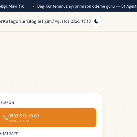
ği: Mavi Tik
Bağ-Kur temmuz ayı primi son ödeme günü — 31 Ağusto
er
Kategoriler
Blog
İletişim
7 Ağustos 2026, 15:10
TELEFON
0532 512 18 89
Sabit / 1. Hat
WHATSAPP