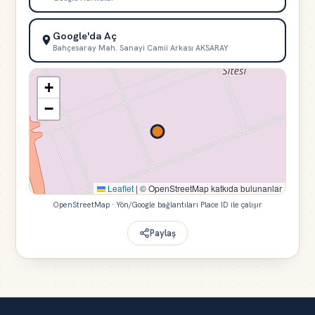
Google'da Aç
Bahçesaray Mah. Sanayi Camii Arkası AKSARAY
+
−
Leaflet
|
© OpenStreetMap katkıda bulunanlar
OpenStreetMap · Yön/Google bağlantıları Place ID ile çalışır
Paylaş