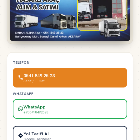
TELEFON
0541 849 25 23
Sabit / 1. Hat
WHATSAPP
WhatsApp
+905418492523
Yol Tarifi Al
Google Haritalar