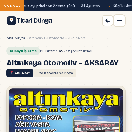
Bağ-Kur temmuz ayı primi son ödeme günü — 31 Ağustos
Küçük İşletm
GÜNCEL
Ticari Dünya
Ana Sayfa
-
Altınkaya Otomotiv – AKSARAY
Onaylı İşletme
Bu işletme
65
kez görüntülendi
Altınkaya Otomotiv – AKSARAY
AKSARAY
Oto Kaporta ve Boya