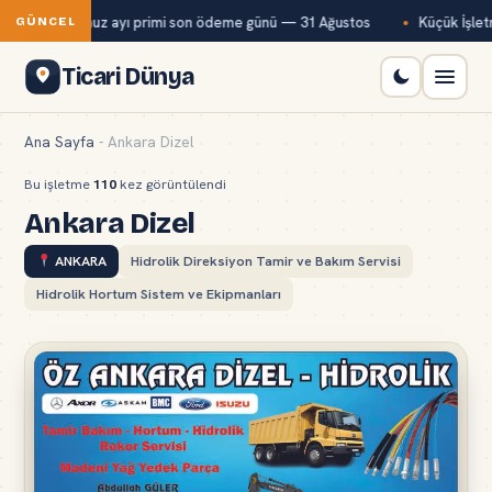
Bağ-Kur temmuz ayı primi son ödeme günü — 31 Ağustos
Küçük İşletm
GÜNCEL
Ticari Dünya
Ana Sayfa
-
Ankara Dizel
Bu işletme
110
kez görüntülendi
Ankara Dizel
ANKARA
Hidrolik Direksiyon Tamir ve Bakım Servisi
Hidrolik Hortum Sistem ve Ekipmanları