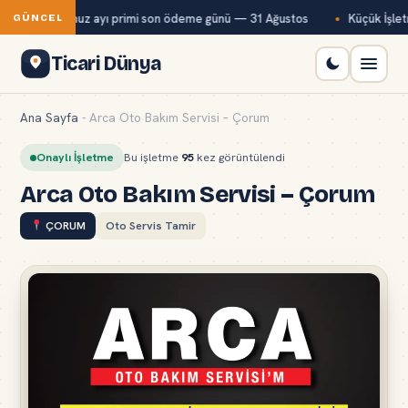
Bağ-Kur temmuz ayı primi son ödeme günü — 31 Ağustos
Küçük İşletm
GÜNCEL
Ticari Dünya
Ana Sayfa
-
Arca Oto Bakım Servisi – Çorum
Onaylı İşletme
Bu işletme
95
kez görüntülendi
Arca Oto Bakım Servisi – Çorum
ÇORUM
Oto Servis Tamir