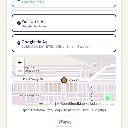
+905352147456
Yol Tarifi Al
Google Haritalar
Google'da Aç
ÇORUM SANAYİ SİTESİ, Mimar Sinan, Çorum…
+
−
Leaflet
|
© OpenStreetMap katkıda bulunanlar
OpenStreetMap · Yön/Google bağlantıları Place ID ile çalışır
Paylaş