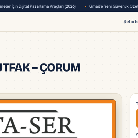
ler İçin Dijital Pazarlama Araçları (2026)
Gmail’e Yeni Güvenlik Özelli
Şehirl
UTFAK – ÇORUM