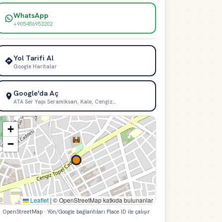
WhatsApp
+905456953202
Yol Tarifi Al
Google Haritalar
Google'da Aç
ATA Ser Yapı Seramiksan, Kale, Cengiz…
+
−
Leaflet
|
© OpenStreetMap katkıda bulunanlar
OpenStreetMap · Yön/Google bağlantıları Place ID ile çalışır