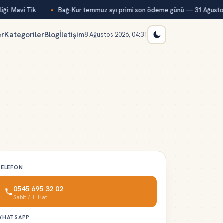
ği: Mavi Tik
Bağ-Kur temmuz ayı primi son ödeme günü — 31 Ağustos
er
Kategoriler
Blog
İletişim
8 Ağustos 2026, 04:31
TELEFON
0545 695 32 02
Sabit / 1. Hat
WHATSAPP