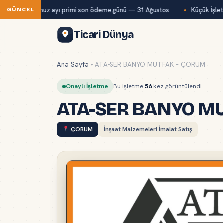
ağ-Kur temmuz ayı primi son ödeme günü — 31 Ağustos
Küçük İşletme
GÜNCEL
Ticari Dünya
Ana Sayfa
-
ATA-SER BANYO MUTFAK – ÇORUM
Onaylı İşletme
Bu işletme
56
kez görüntülendi
ATA-SER BANYO M
ÇORUM
İnşaat Malzemeleri İmalat Satış