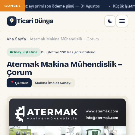
ağ-Kur temmuz ayı primi son ödeme günü — 31 Ağustos
Küçük İşletme
GÜNCEL
Ticari Dünya
Ana Sayfa
-
Atermak Makina Mühendislik – Çorum
Onaylı İşletme
Bu işletme
125
kez görüntülendi
Atermak Makina Mühendislik –
Çorum
ÇORUM
Makina İmalat Sanayi