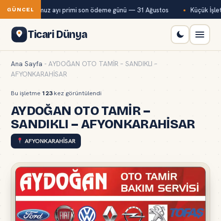
Bağ-Kur temmuz ayı primi son ödeme günü — 31 Ağustos
Küçük İşlet
GÜNCEL
Ticari Dünya
Ana Sayfa
-
AYDOĞAN OTO TAMİR – SANDIKLI –
AFYONKARAHİSAR
Bu işletme
123
kez görüntülendi
AYDOĞAN OTO TAMİR –
SANDIKLI – AFYONKARAHİSAR
AFYONKARAHİSAR