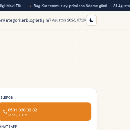
i: Mavi Tik
Bağ-Kur temmuz ayı primi son ödeme günü — 31 Ağustos
er
Kategoriler
Blog
İletişim
7 Ağustos 2026, 07:29
TELEFON
0501 338 32 32
Sabit / 1. Hat
WHATSAPP