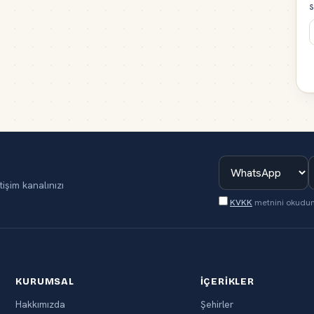
S
tişim kanalınızı
KVKK
metnini okudu
KURUMSAL
İÇERIKLER
Hakkımızda
Şehirler