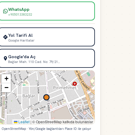
WhatsApp
+905013383232
Yol Tarifi Al
Google Haritalar
Google'da Aç
Bağlar Mah. 110 Cad. No: 79/21…
+
−
Leaflet
|
© OpenStreetMap katkıda bulunanlar
OpenStreetMap · Yön/Google bağlantıları Place ID ile çalışır