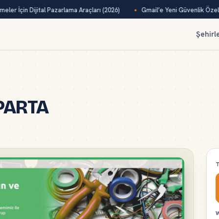
ler İçin Dijital Pazarlama Araçları (2026)
Gmail’e Yeni Güvenlik Özelliğ
Şehirl
SPARTA