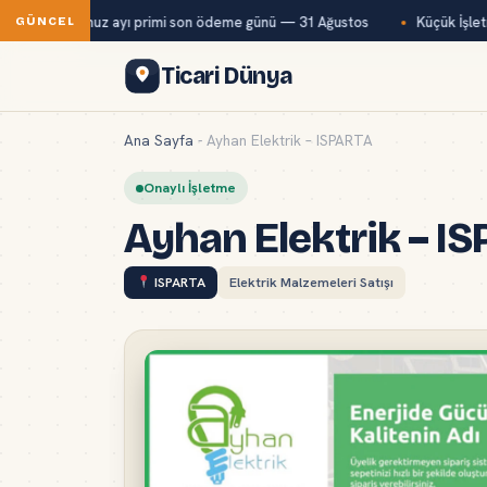
ağ-Kur temmuz ayı primi son ödeme günü — 31 Ağustos
Küçük İşletme
GÜNCEL
Ticari Dünya
Ana Sayfa
-
Ayhan Elektrik – ISPARTA
Onaylı İşletme
Ayhan Elektrik – I
ISPARTA
Elektrik Malzemeleri Satışı