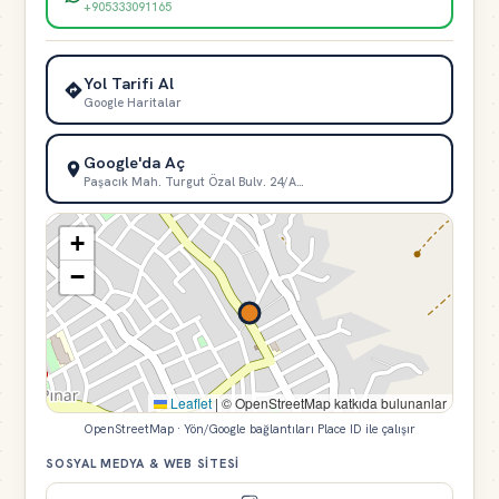
+905333091165
Yol Tarifi Al
Google Haritalar
Google'da Aç
Paşacık Mah. Turgut Özal Bulv. 24/A…
+
−
Leaflet
|
© OpenStreetMap katkıda bulunanlar
OpenStreetMap · Yön/Google bağlantıları Place ID ile çalışır
SOSYAL MEDYA & WEB SITESI