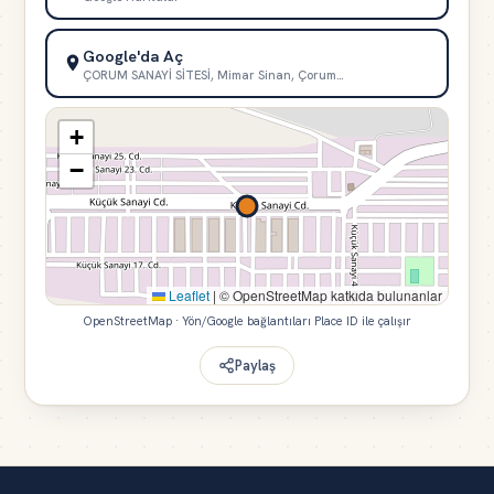
Google'da Aç
ÇORUM SANAYİ SİTESİ, Mimar Sinan, Çorum…
+
−
Leaflet
|
© OpenStreetMap katkıda bulunanlar
OpenStreetMap · Yön/Google bağlantıları Place ID ile çalışır
Paylaş