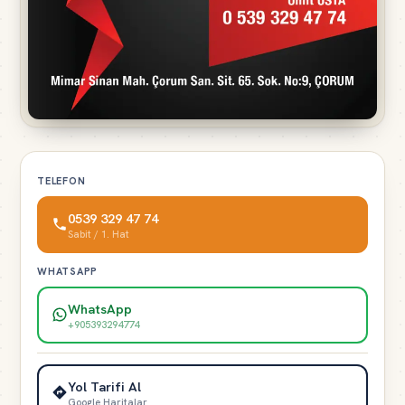
TELEFON
0539 329 47 74
Sabit / 1. Hat
WHATSAPP
WhatsApp
+905393294774
Yol Tarifi Al
Google Haritalar