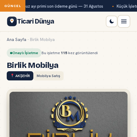
Bağ-Kur temmuz ayı primi son ödeme günü — 31 Ağustos
Küçük İşletm
GÜNCEL
Ticari Dünya
Ana Sayfa
-
Birlik Mobilya
Onaylı İşletme
Bu işletme
115
kez görüntülendi
Birlik Mobilya
AKŞEHİR
Mobilya Satış