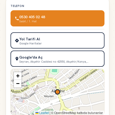
TELEFON
0530 405 02 48
Sabit / 1. Hat
Yol Tarifi Al
Google Haritalar
Google'da Aç
Seyran, Akşehir Caddesi no 42550, Akşehir/Konya,…
+
−
Leaflet
|
© OpenStreetMap katkıda bulunanlar