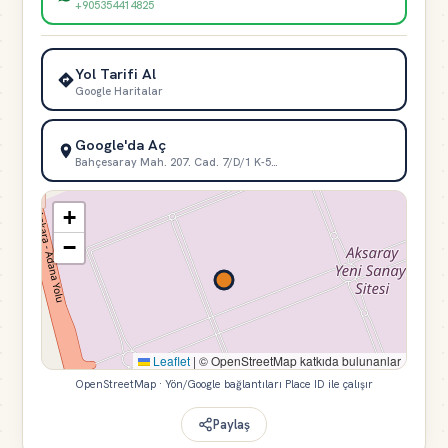
+905354414825
Yol Tarifi Al
Google Haritalar
Google'da Aç
Bahçesaray Mah. 207. Cad. 7/D/1 K-5…
+
−
Leaflet
|
© OpenStreetMap katkıda bulunanlar
OpenStreetMap · Yön/Google bağlantıları Place ID ile çalışır
Paylaş