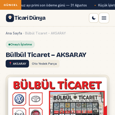
Bağ-Kur temmuz ayı primi son ödeme günü — 31 Ağustos
Küçük İşletm
GÜNCEL
Ticari Dünya
Ana Sayfa
-
Bülbül Ticaret – AKSARAY
Onaylı İşletme
Bülbül Ticaret – AKSARAY
AKSARAY
Oto Yedek Parça