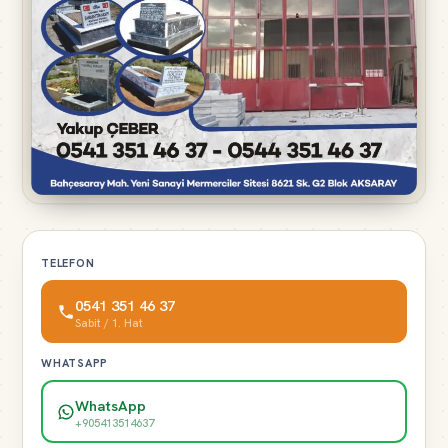
TELEFON
0541 351 46 37
Sabit / 1. Hat
WHATSAPP
WhatsApp
+905413514637