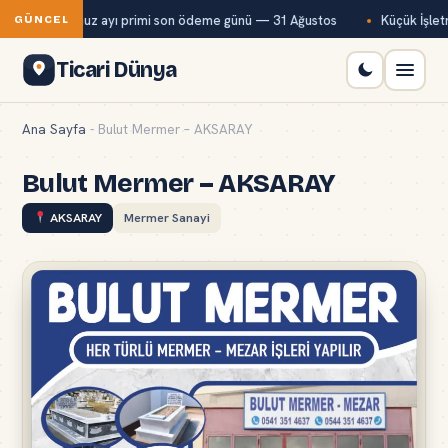
ağ-Kur temmuz ayı primi son ödeme günü — 31 Ağustos
Küçük İşletme
GÜNCEL
Ticari Dünya
Ana Sayfa
-
Bulut Mermer – AKSARAY
Bulut Mermer – AKSARAY
AKSARAY
Mermer Sanayi