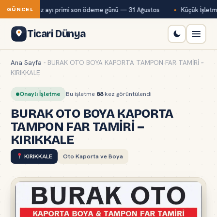
ğ-Kur temmuz ayı primi son ödeme günü — 31 Ağustos
Küçük İşletmel
GÜNCEL
Ticari Dünya
Ana Sayfa
-
BURAK OTO BOYA KAPORTA TAMPON FAR TAMİRİ –
KIRIKKALE
Onaylı İşletme
Bu işletme
88
kez görüntülendi
BURAK OTO BOYA KAPORTA
TAMPON FAR TAMİRİ –
KIRIKKALE
KIRIKKALE
Oto Kaporta ve Boya