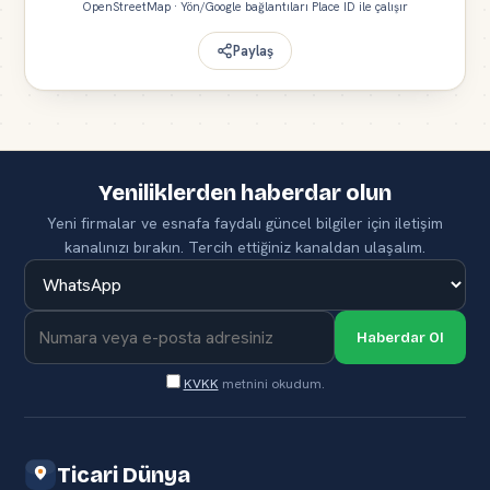
OpenStreetMap · Yön/Google bağlantıları Place ID ile çalışır
Paylaş
Yeniliklerden haberdar olun
Yeni firmalar ve esnafa faydalı güncel bilgiler için iletişim
kanalınızı bırakın. Tercih ettiğiniz kanaldan ulaşalım.
Haberdar Ol
KVKK
metnini okudum.
Ticari Dünya