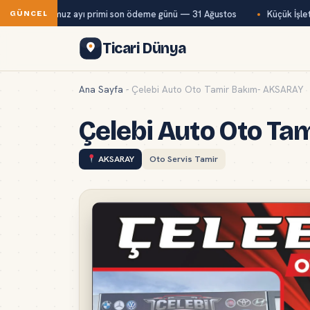
Bağ-Kur temmuz ayı primi son ödeme günü — 31 Ağustos
Küçük İşletm
GÜNCEL
Ticari Dünya
Ana Sayfa
-
Çelebi Auto Oto Tamir Bakım- AKSARAY
Çelebi Auto Oto T
AKSARAY
Oto Servis Tamir