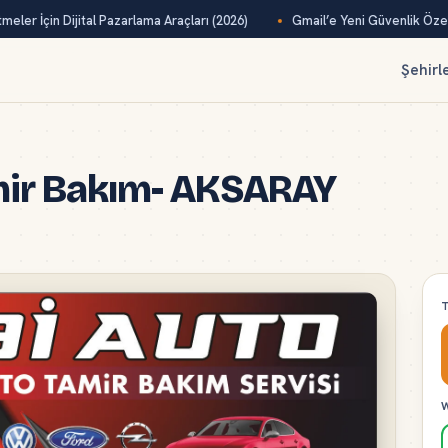
eler İçin Dijital Pazarlama Araçları (2026)
Gmail’e Yeni Güvenlik Özelli
Şehirl
amir Bakım- AKSARAY