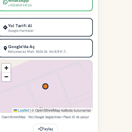
WhatsApp
+905454194124
Yol Tarifi Al
Google Haritalar
Google'da Aç
Bahçesaray Mah. 8636 Sk. No:8/B K-7…
+
−
Leaflet
|
© OpenStreetMap katkıda bulunanlar
OpenStreetMap · Yön/Google bağlantıları Place ID ile çalışır
Paylaş