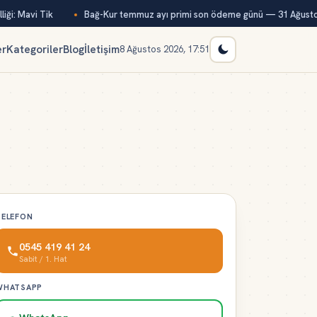
ği: Mavi Tik
Bağ-Kur temmuz ayı primi son ödeme günü — 31 Ağusto
er
Kategoriler
Blog
İletişim
8 Ağustos 2026, 17:51
TELEFON
0545 419 41 24
Sabit / 1. Hat
WHATSAPP