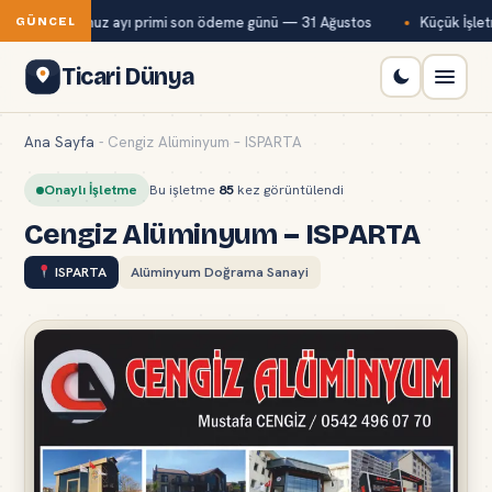
Bağ-Kur temmuz ayı primi son ödeme günü — 31 Ağustos
Küçük İşletm
GÜNCEL
Ticari Dünya
Ana Sayfa
-
Cengiz Alüminyum – ISPARTA
Onaylı İşletme
Bu işletme
85
kez görüntülendi
Cengiz Alüminyum – ISPARTA
ISPARTA
Alüminyum Doğrama Sanayi