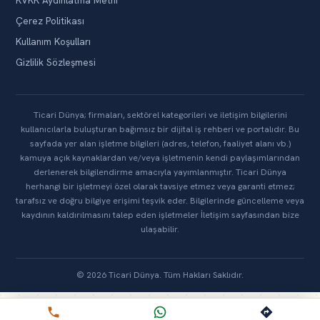
KVKK Aydınlatma Metni
Çerez Politikası
Kullanım Koşulları
Gizlilik Sözleşmesi
Ticari Dünya; firmaları, sektörel kategorileri ve iletişim bilgilerini
kullanıcılarla buluşturan bağımsız bir dijital iş rehberi ve portalıdır. Bu
sayfada yer alan işletme bilgileri (adres, telefon, faaliyet alanı vb.)
kamuya açık kaynaklardan ve/veya işletmenin kendi paylaşımlarından
derlenerek bilgilendirme amacıyla yayımlanmıştır. Ticari Dünya
herhangi bir işletmeyi özel olarak tavsiye etmez veya garanti etmez;
tarafsız ve doğru bilgiye erişimi teşvik eder. Bilgilerinde güncelleme veya
kaydının kaldırılmasını talep eden işletmeler İletişim sayfasından bize
ulaşabilir.
© 2026 Ticari Dünya. Tüm Hakları Saklıdır.