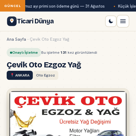
Bağ-Kur temmuz ayı primi son ödeme günü — 31 Ağustos
Küçük İşlet
GÜNCEL
Ticari Dünya
Ana Sayfa
-
Çevik Oto Ezgoz Yağ
Onaylı İşletme
Bu işletme
131
kez görüntülendi
Çevik Oto Ezgoz Yağ
ANKARA
Oto Egzoz