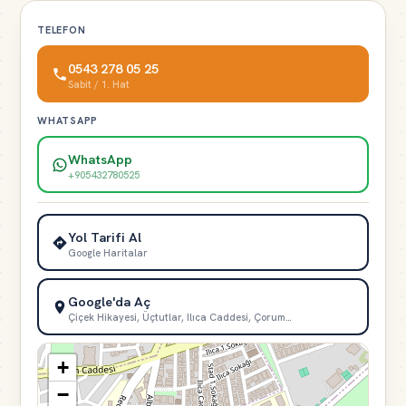
TELEFON
0543 278 05 25
Sabit / 1. Hat
WHATSAPP
WhatsApp
+905432780525
Yol Tarifi Al
Google Haritalar
Google'da Aç
Çiçek Hikayesi, Üçtutlar, Ilıca Caddesi, Çorum…
+
−