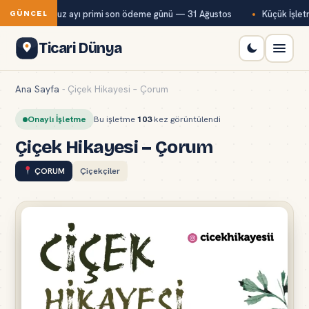
ağ-Kur temmuz ayı primi son ödeme günü — 31 Ağustos
Küçük İşletme
GÜNCEL
Ticari Dünya
Ana Sayfa
-
Çiçek Hikayesi – Çorum
Onaylı İşletme
Bu işletme
103
kez görüntülendi
Çiçek Hikayesi – Çorum
ÇORUM
Çiçekçiler