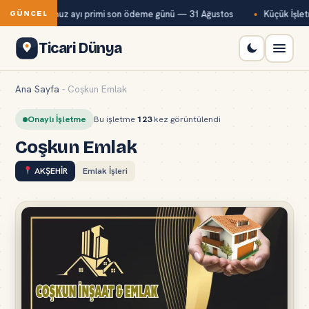
Bağ-Kur temmuz ayı primi son ödeme günü — 31 Ağustos
Küçük İşletm
GÜNCEL
Ticari Dünya
Ana Sayfa
-
Coşkun Emlak
Onaylı İşletme
Bu işletme
123
kez görüntülendi
Coşkun Emlak
AKŞEHİR
Emlak İşleri