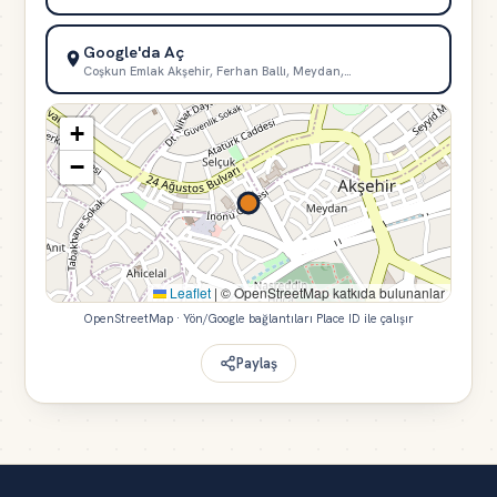
Google'da Aç
Coşkun Emlak Akşehir, Ferhan Ballı, Meydan,…
+
−
Leaflet
|
© OpenStreetMap katkıda bulunanlar
OpenStreetMap · Yön/Google bağlantıları Place ID ile çalışır
Paylaş