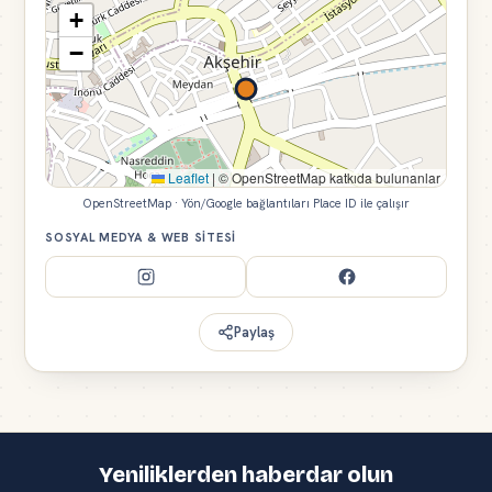
+
−
Leaflet
|
© OpenStreetMap katkıda bulunanlar
OpenStreetMap · Yön/Google bağlantıları Place ID ile çalışır
SOSYAL MEDYA & WEB SITESI
Paylaş
Yeniliklerden haberdar olun