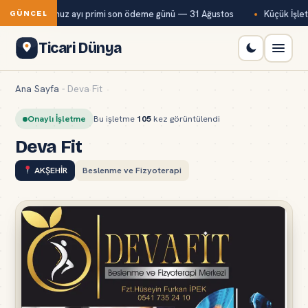
Bağ-Kur temmuz ayı primi son ödeme günü — 31 Ağustos
Küçük İşletm
GÜNCEL
Ticari Dünya
Ana Sayfa
-
Deva Fit
Onaylı İşletme
Bu işletme
105
kez görüntülendi
Deva Fit
AKŞEHİR
Beslenme ve Fizyoterapi