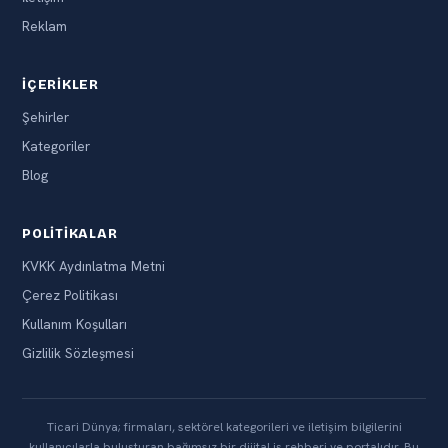
Reklam
İÇERIKLER
Şehirler
Kategoriler
Blog
POLITIKALAR
KVKK Aydınlatma Metni
Çerez Politikası
Kullanım Koşulları
Gizlilik Sözleşmesi
Ticari Dünya; firmaları, sektörel kategorileri ve iletişim bilgilerini
kullanıcılarla buluşturan bağımsız bir dijital iş rehberi ve portalıdır. Bu