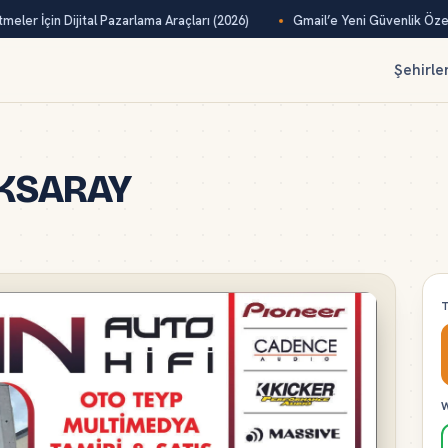
eler İçin Dijital Pazarlama Araçları (2026)
Gmail’e Yeni Güvenlik Özelli
Şehirle
 AKSARAY