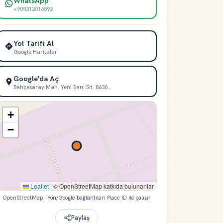
WhatsApp
+905312016593
Yol Tarifi Al
Google Haritalar
Google'da Aç
Bahçesaray Mah. Yeni San. Sit. 8630…
+
−
Leaflet
|
© OpenStreetMap katkıda bulunanlar
OpenStreetMap · Yön/Google bağlantıları Place ID ile çalışır
Paylaş