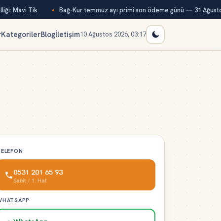
ği: Mavi Tik
Bağ-Kur temmuz ayı primi son ödeme günü — 31 Ağusto
r
Kategoriler
Blog
İletişim
10 Ağustos 2026, 03:17
TELEFON
0531 201 65 93
Sabit / 1. Hat
WHATSAPP