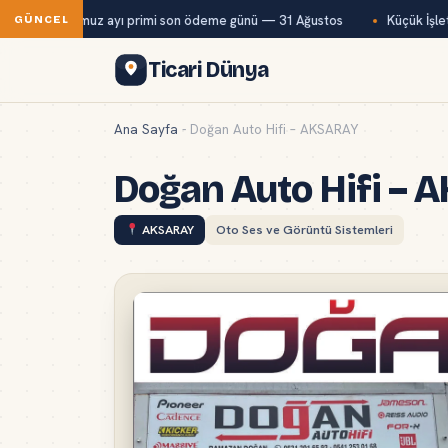
Bağ-Kur temmuz ayı primi son ödeme günü — 31 Ağustos
Küçük İşletm
GÜNCEL
Ticari Dünya
Ana Sayfa
-
Doğan Auto Hifi – AKSARAY
Doğan Auto Hifi –
AKSARAY
Oto Ses ve Görüntü Sistemleri