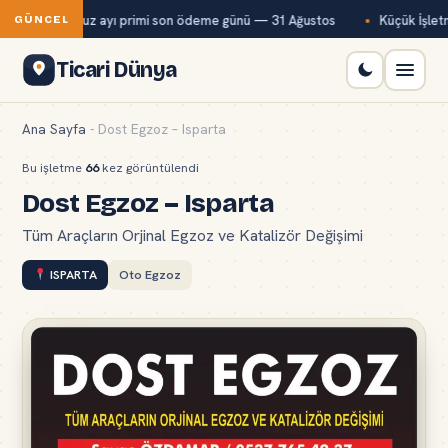
ağ-Kur temmuz ayı primi son ödeme günü — 31 Ağustos
Küçük İşletme
GÜNCEL
Ticari Dünya
Ana Sayfa
-
Dost Egzoz – Isparta
Bu işletme
66
kez görüntülendi
Dost Egzoz – Isparta
Tüm Araçların Orjinal Egzoz ve Katalizör Değişimi
ISPARTA
Oto Egzoz