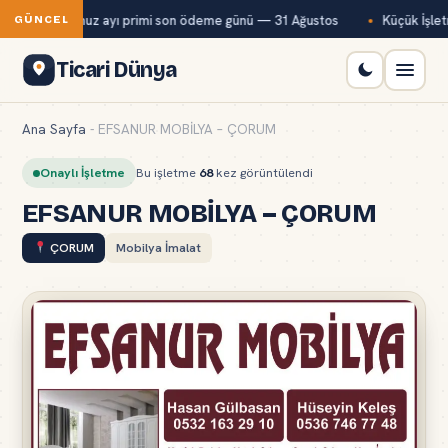
Bağ-Kur temmuz ayı primi son ödeme günü — 31 Ağustos
Küçük İşletm
GÜNCEL
Ticari Dünya
Ana Sayfa
-
EFSANUR MOBİLYA – ÇORUM
Onaylı İşletme
Bu işletme
68
kez görüntülendi
EFSANUR MOBİLYA – ÇORUM
ÇORUM
Mobilya İmalat