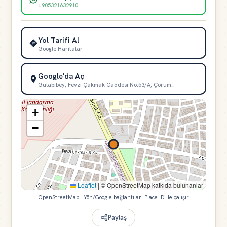
+905321632910
Yol Tarifi Al
Google Haritalar
Google'da Aç
Gülabibey, Fevzi Çakmak Caddesi No:53/A, Çorum…
+
−
Leaflet
|
© OpenStreetMap katkıda bulunanlar
OpenStreetMap · Yön/Google bağlantıları Place ID ile çalışır
Paylaş