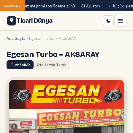
ağ-Kur temmuz ayı primi son ödeme günü — 31 Ağustos
Küçük İşletme
GÜNCEL
Ticari Dünya
Ana Sayfa
-
Egesan Turbo – AKSARAY
Egesan Turbo – AKSARAY
AKSARAY
Oto Servis Tamir