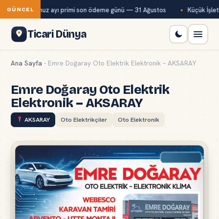
Bağ-Kur temmuz ayı primi son ödeme günü — 31 Ağustos
Küçük İşletm
GÜNCEL
Ticari Dünya
Ana Sayfa
-
Emre Doğaray Oto Elektrik Elektronik – AKSARAY
Emre Doğaray Oto Elektrik
Elektronik – AKSARAY
AKSARAY
Oto Elektrikçiler
Oto Elektronik