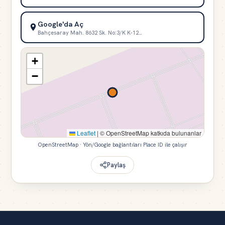
Google'da Aç
Bahçesaray Mah. 8632 Sk. No:3/K K-12…
+
−
Leaflet
|
© OpenStreetMap katkıda bulunanlar
OpenStreetMap · Yön/Google bağlantıları Place ID ile çalışır
Paylaş