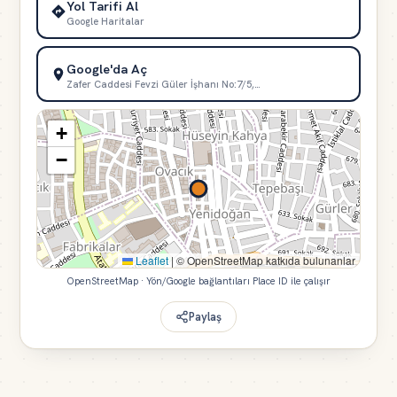
Yol Tarifi Al
Google Haritalar
Google'da Aç
Zafer Caddesi Fevzi Güler İşhanı No:7/5,…
+
−
Leaflet
|
© OpenStreetMap katkıda bulunanlar
OpenStreetMap · Yön/Google bağlantıları Place ID ile çalışır
Paylaş