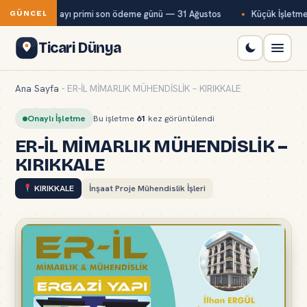
-Kur temmuz ayı primi son ödeme günü — 31 Ağustos
Küçük İşletmele
GÜNCEL
Ticari Dünya
Ana Sayfa
-
ER-İL MİMARLIK MÜHENDİSLİK – KIRIKKALE
Onaylı İşletme
Bu işletme
61
kez görüntülendi
ER-İL MİMARLIK MÜHENDİSLİK –
KIRIKKALE
KIRIKKALE
İnşaat Proje Mühendislik İşleri