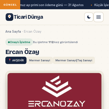
Bağ-Kur temmuz ayı primi son ödeme günü — 31 Ağustos
Küçük İşlet
GÜNCEL
Ticari Dünya
Ana Sayfa
-
Ercan Özay
Onaylı İşletme
Bu işletme
112
kez görüntülendi
Ercan Özay
AKŞEHİR
Mermer Sanayi
Mermer Sanayi|Taş Sanayi