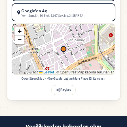
Google'da Aç
Yeni San.Sit.30.Blok.3247 Sok:No:3 ISPARTA
+
−
Leaflet
|
© OpenStreetMap katkıda bulunanlar
OpenStreetMap · Yön/Google bağlantıları Place ID ile çalışır
Paylaş
Yeniliklerden haberdar olun