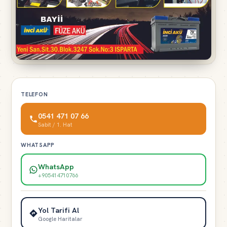
TELEFON
0541 471 07 66
Sabit / 1. Hat
WHATSAPP
WhatsApp
+905414710766
Yol Tarifi Al
Google Haritalar