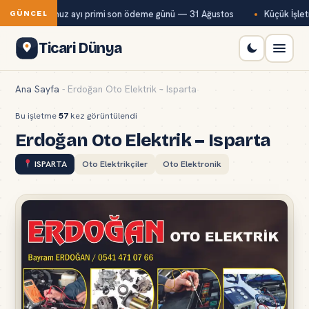
Bağ-Kur temmuz ayı primi son ödeme günü — 31 Ağustos
Küçük İşletm
GÜNCEL
Ticari Dünya
Ana Sayfa
-
Erdoğan Oto Elektrik – Isparta
Bu işletme
57
kez görüntülendi
Erdoğan Oto Elektrik – Isparta
ISPARTA
Oto Elektrikçiler
Oto Elektronik