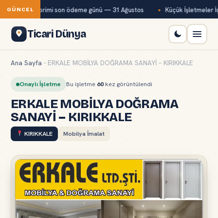
 temmuz ayı primi son ödeme günü — 31 Ağustos
Küçük İşletmeler İçi
GÜNCEL
Ticari Dünya
Ana Sayfa
-
ERKALE MOBİLYA DOĞRAMA SANAYİ – KIRIKKALE
Onaylı İşletme
Bu işletme
60
kez görüntülendi
ERKALE MOBİLYA DOĞRAMA
SANAYİ – KIRIKKALE
KIRIKKALE
Mobilya İmalat