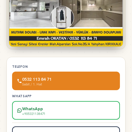
TELEFON
0532 113 84 71
Sabit / 1. Hat
WHATSAPP
WhatsApp
+905321138471