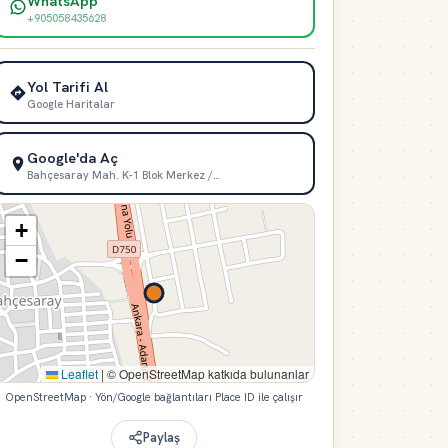
WhatsApp
+905058435628
Yol Tarifi Al
Google Haritalar
Google'da Aç
Bahçesaray Mah. K-1 Blok Merkez /…
+
−
Leaflet
|
© OpenStreetMap katkıda bulunanlar
OpenStreetMap · Yön/Google bağlantıları Place ID ile çalışır
Paylaş