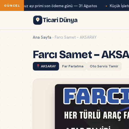
ağ-Kur temmuz ayı primi son ödeme günü — 31 Ağustos
Küçük İşletme
GÜNCEL
Ticari Dünya
Ana Sayfa
-
Farcı Samet – AKSARAY
Farcı Samet – AKS
AKSARAY
Far Parlatma
Oto Servis Tamir