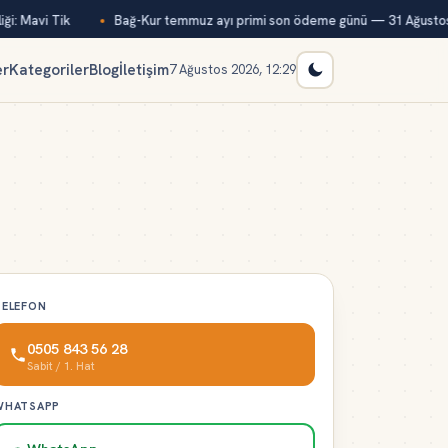
i: Mavi Tik
Bağ-Kur temmuz ayı primi son ödeme günü — 31 Ağustos
er
Kategoriler
Blog
İletişim
7 Ağustos 2026, 12:29
TELEFON
0505 843 56 28
Sabit / 1. Hat
WHATSAPP