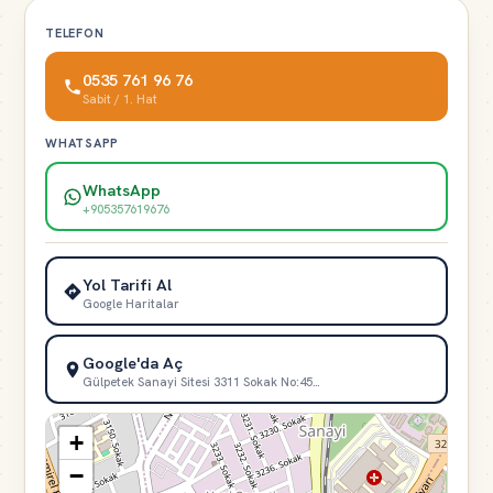
TELEFON
0535 761 96 76
Sabit / 1. Hat
WHATSAPP
WhatsApp
+905357619676
Yol Tarifi Al
Google Haritalar
Google'da Aç
Gülpetek Sanayi Sitesi 3311 Sokak No:45…
+
−