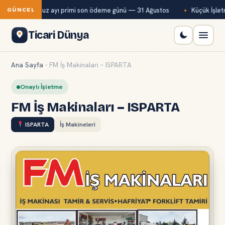
ağ-Kur temmuz ayı primi son ödeme günü — 31 Ağustos
Küçük İşletm
GÜNCEL
Ticari Dünya
Ana Sayfa
-
FM İş Makinaları – ISPARTA
Onaylı İşletme
FM İş Makinaları – ISPARTA
ISPARTA
İş Makineleri