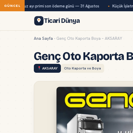
ğ-Kur temmuz ayı primi son ödeme günü — 31 Ağustos
Küçük İşletmel
GÜNCEL
Ticari Dünya
Ana Sayfa
-
Genç Oto Kaporta Boya – AKSARAY
Genç Oto Kaporta 
AKSARAY
Oto Kaporta ve Boya