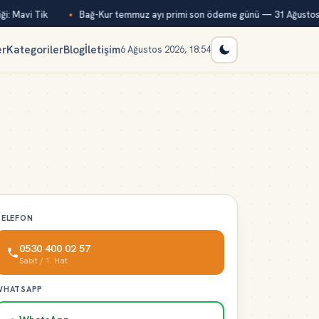
: Mavi Tik
Bağ-Kur temmuz ayı primi son ödeme günü — 31 Ağustos
er
Kategoriler
Blog
İletişim
6 Ağustos 2026, 18:54
TELEFON
0530 400 02 57
Sabit / 1. Hat
WHATSAPP