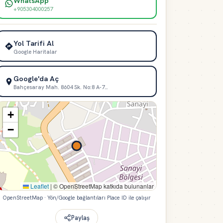
WhatsApp
+905304000257
Yol Tarifi Al
Google Haritalar
Google'da Aç
Bahçesaray Mah. 8604 Sk. No:8 A-7…
+
−
Leaflet
|
© OpenStreetMap katkıda bulunanlar
OpenStreetMap · Yön/Google bağlantıları Place ID ile çalışır
Paylaş