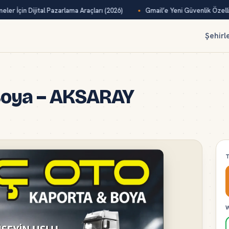
er İçin Dijital Pazarlama Araçları (2026)
Gmail’e Yeni Güvenlik Özelliği
Şehirl
Boya – AKSARAY