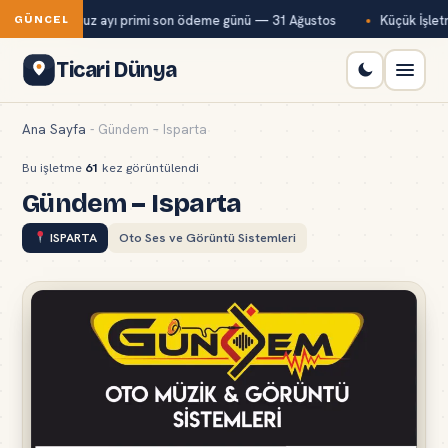
ağ-Kur temmuz ayı primi son ödeme günü — 31 Ağustos
Küçük İşletme
GÜNCEL
Ticari Dünya
Ana Sayfa
-
Gündem – Isparta
Bu işletme
61
kez görüntülendi
Gündem – Isparta
ISPARTA
Oto Ses ve Görüntü Sistemleri