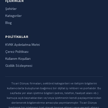
İÇERIKLER
Şehirler
Kategoriler
Blog
POLITIKALAR
KVKK Aydınlatma Metni
Çerez Politikası
Kullanım Koşulları
Gizlilik Sözleşmesi
Ticari Dünya; firmaları, sektörel kategorileri ve iletişim bilgilerini
kullanıcılarla buluşturan bağımsız bir dijital iş rehberi ve portalıdır. Bu
sayfada yer alan işletme bilgileri (adres, telefon, faaliyet alanı vb.)
kamuya açık kaynaklardan ve/veya işletmenin kendi paylaşımlarından
derlenerek bilgilendirme amacıyla yayımlanmıştır. Ticari Dünya
herhangi bir işletmeyi özel olarak tavsiye etmez veya garanti etmez;