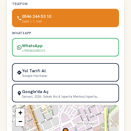
TELEFON
0546 244 53 10
Sabit / 1. Hat
WHATSAPP
WhatsApp
+905462445310
Yol Tarifi Al
Google Haritalar
Google'da Aç
Sanayi, 3236. Sokak No:4, Isparta Merkez/Isparta,…
+
−