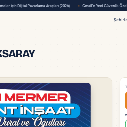
eler İçin Dijital Pazarlama Araçları (2026)
Gmail’e Yeni Güvenlik Özelli
Şehirl
KSARAY