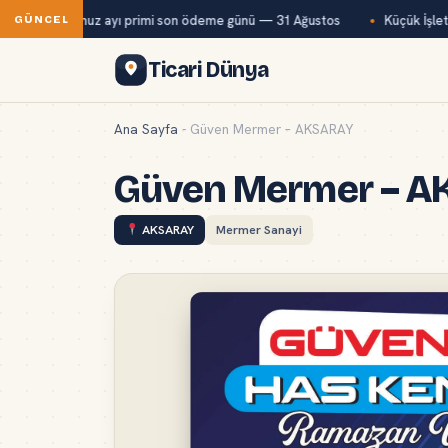
ağ-Kur temmuz ayı primi son ödeme günü — 31 Ağustos
Küçük İşletm
GÜNCEL
Ticari Dünya
Ana Sayfa
-
Güven Mermer – AKSARAY
Güven Mermer – A
AKSARAY
Mermer Sanayi