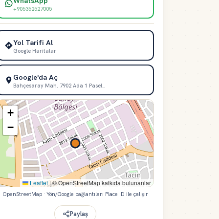
WhatsApp
+905352527005
Yol Tarifi Al
Google Haritalar
Google'da Aç
Bahçesaray Mah. 7902 Ada 1 Pasel…
+
−
Leaflet
|
© OpenStreetMap katkıda bulunanlar
OpenStreetMap · Yön/Google bağlantıları Place ID ile çalışır
Paylaş