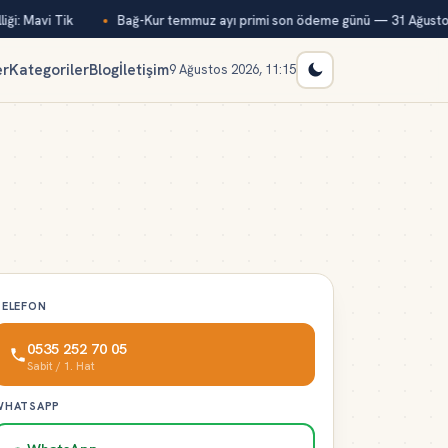
ği: Mavi Tik
Bağ-Kur temmuz ayı primi son ödeme günü — 31 Ağustos
er
Kategoriler
Blog
İletişim
9 Ağustos 2026, 11:15
TELEFON
0535 252 70 05
Sabit / 1. Hat
WHATSAPP