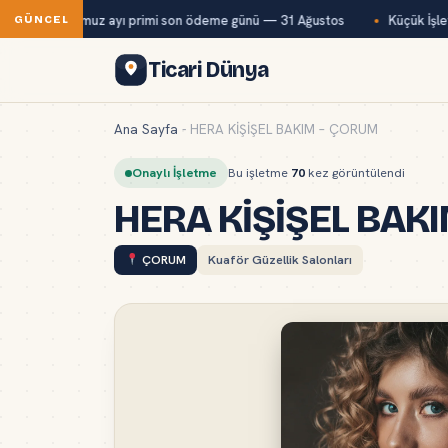
Bağ-Kur temmuz ayı primi son ödeme günü — 31 Ağustos
Küçük İşlet
GÜNCEL
Ticari Dünya
Ana Sayfa
-
HERA KİŞİŞEL BAKIM – ÇORUM
Onaylı İşletme
Bu işletme
70
kez görüntülendi
HERA KİŞİŞEL BAK
ÇORUM
Kuaför Güzellik Salonları