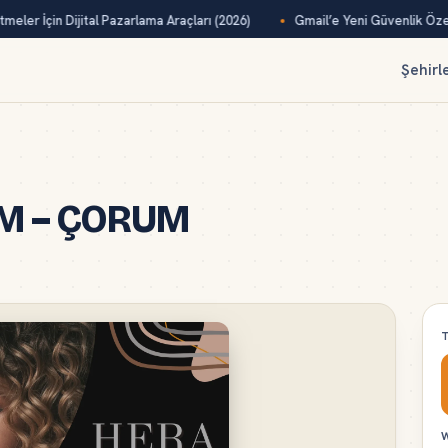
meler İçin Dijital Pazarlama Araçları (2026)
Gmail’e Yeni Güvenlik Özell
Şehirl
IM – ÇORUM