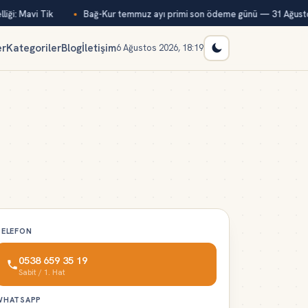
iği: Mavi Tik
Bağ-Kur temmuz ayı primi son ödeme günü — 31 Ağusto
er
Kategoriler
Blog
İletişim
6 Ağustos 2026, 18:19
TELEFON
0538 659 35 19
Sabit / 1. Hat
WHATSAPP