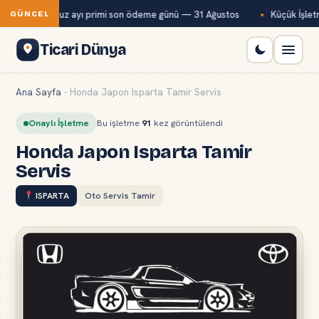
ağ-Kur temmuz ayı primi son ödeme günü — 31 Ağustos
Küçük İşletm
GÜNCEL
Ticari Dünya
Ana Sayfa
-
Honda Japon Isparta Tamir Servis
Onaylı İşletme
Bu işletme
91
kez görüntülendi
Honda Japon Isparta Tamir
Servis
ISPARTA
Oto Servis Tamir