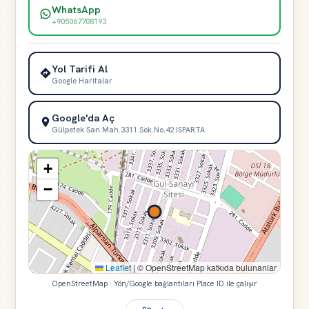
WhatsApp
+905067708193
Yol Tarifi Al
Google Haritalar
Google'da Aç
Gülpetek San.Mah.3311 Sok.No.42 ISPARTA
+
−
Leaflet
|
© OpenStreetMap katkıda bulunanlar
OpenStreetMap · Yön/Google bağlantıları Place ID ile çalışır