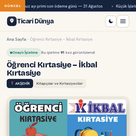
Bağ-Kur temmuz ayı primi son ödeme günü — 31 Ağustos
Küçük İşletm
GÜNCEL
Ticari Dünya
Ana Sayfa
-
Öğrenci Kırtasiye – İkbal Kırtasiye
Onaylı İşletme
Bu işletme
91
kez görüntülendi
Öğrenci Kırtasiye – İkbal
Kırtasiye
AKŞEHİR
Kitapçılar ve Kırtasiyeciler