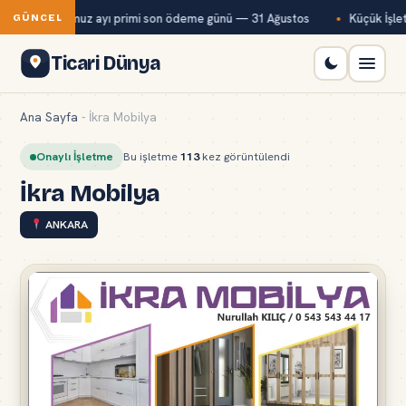
Bağ-Kur temmuz ayı primi son ödeme günü — 31 Ağustos
Küçük İşlet
GÜNCEL
Ticari Dünya
Ana Sayfa
-
İkra Mobilya
Onaylı İşletme
Bu işletme
113
kez görüntülendi
İkra Mobilya
ANKARA