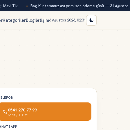
: Mavi Tik
Bağ-Kur temmuz ayı primi son ödeme günü — 31 Ağustos
er
Kategoriler
Blog
İletişim
6 Ağustos 2026, 02:31
TELEFON
0541 270 77 99
Sabit / 1. Hat
WHATSAPP