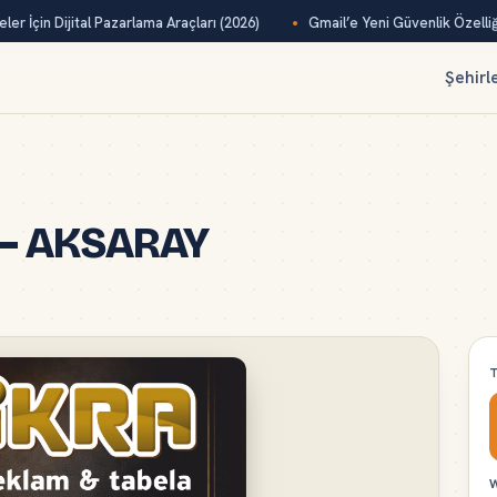
r İçin Dijital Pazarlama Araçları (2026)
Gmail’e Yeni Güvenlik Özelliği
Şehirl
a – AKSARAY