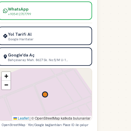
WhatsApp
+905412707799
Yol Tarifi Al
Google Haritalar
Google'da Aç
Bahçesaray Mah. 8627 Sk. No:5/M U-1…
+
−
Leaflet
|
© OpenStreetMap katkıda bulunanlar
OpenStreetMap · Yön/Google bağlantıları Place ID ile çalışır