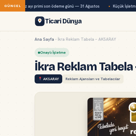
ğ-Kur temmuz ayı primi son ödeme günü — 31 Ağustos
Küçük İşletmele
GÜNCEL
Ticari Dünya
Ana Sayfa
-
İkra Reklam Tabela – AKSARAY
Onaylı İşletme
İkra Reklam Tabel
AKSARAY
Reklam Ajansları ve Tabelacılar