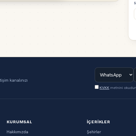
S
tişim kanalınızı
KVKK
metnini okudu
KURUMSAL
İÇERIKLER
Hakkımızda
Şehirler