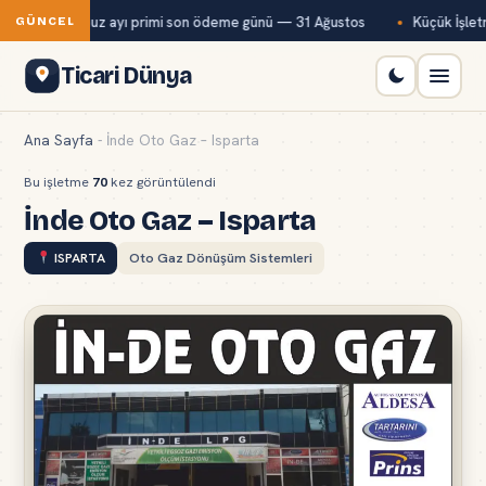
Bağ-Kur temmuz ayı primi son ödeme günü — 31 Ağustos
Küçük İşletm
GÜNCEL
Ticari Dünya
Ana Sayfa
-
İnde Oto Gaz – Isparta
Bu işletme
70
kez görüntülendi
İnde Oto Gaz – Isparta
ISPARTA
Oto Gaz Dönüşüm Sistemleri