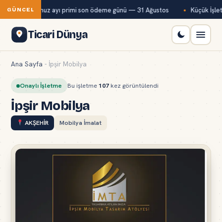
Bağ-Kur temmuz ayı primi son ödeme günü — 31 Ağustos
Küçük İşletm
GÜNCEL
Ticari Dünya
Ana Sayfa
-
İpşir Mobilya
Onaylı İşletme
Bu işletme
107
kez görüntülendi
İpşir Mobilya
AKŞEHİR
Mobilya İmalat