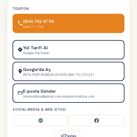
TELEFON
0544 792 47 94
Sabit / 1. Hat
Yol Tarifi Al
Google Haritalar
Google'da Aç
İMTA İPŞİR MOBİLYA DİZAYN SAN.TİC.LTD.ŞTİ.
E-posta Gönder
imtamobilya@gmail.com-malipsirmobilya.com
SOSYAL MEDYA & WEB SITESI
Paylaş