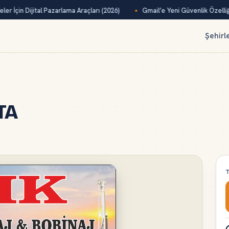
er İçin Dijital Pazarlama Araçları (2026)
Gmail’e Yeni Güvenlik Özelliği
Şehirl
TA