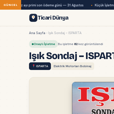
ğ-Kur temmuz ayı primi son ödeme günü — 31 Ağustos
Küçük İşletmel
GÜNCEL
Ticari Dünya
Ana Sayfa
-
Işık Sondaj – ISPARTA
Onaylı İşletme
Bu işletme
82
kez görüntülendi
Işık Sondaj – ISPAR
ISPARTA
Elektrik Motorları Bobinaj