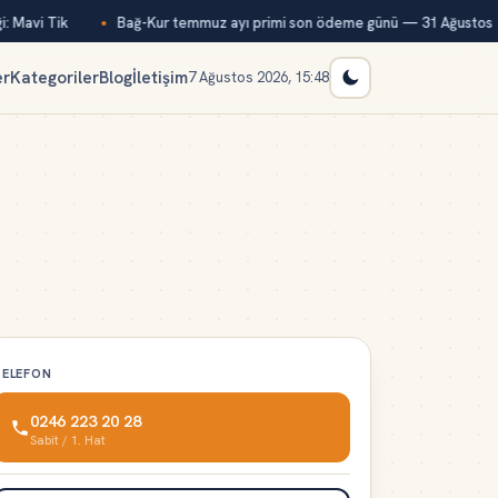
: Mavi Tik
Bağ-Kur temmuz ayı primi son ödeme günü — 31 Ağustos
er
Kategoriler
Blog
İletişim
7 Ağustos 2026, 15:48
TELEFON
0246 223 20 28
Sabit / 1. Hat