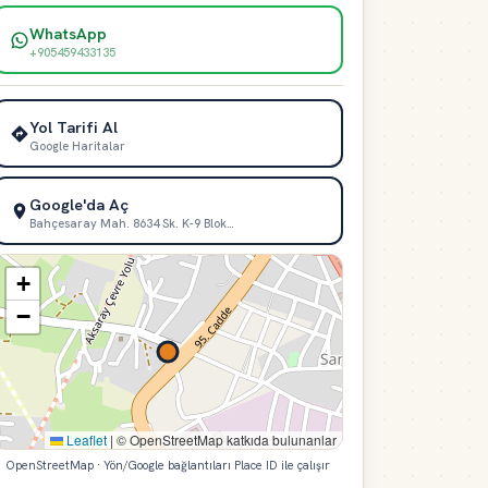
WhatsApp
+905459433135
Yol Tarifi Al
Google Haritalar
Google'da Aç
Bahçesaray Mah. 8634 Sk. K-9 Blok…
+
−
Leaflet
|
© OpenStreetMap katkıda bulunanlar
OpenStreetMap · Yön/Google bağlantıları Place ID ile çalışır