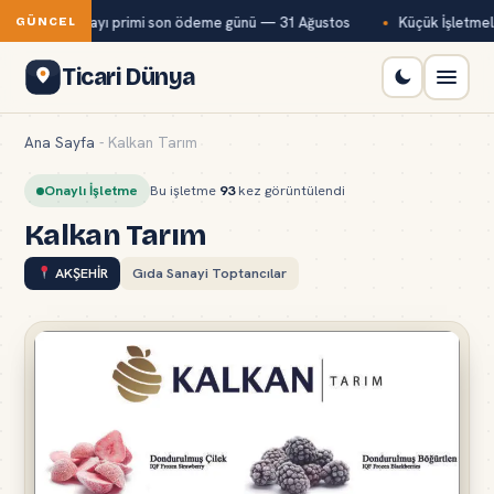
-Kur temmuz ayı primi son ödeme günü — 31 Ağustos
Küçük İşletmeler
GÜNCEL
Ticari Dünya
Ana Sayfa
-
Kalkan Tarım
Onaylı İşletme
Bu işletme
93
kez görüntülendi
Kalkan Tarım
AKŞEHİR
Gıda Sanayi Toptancılar