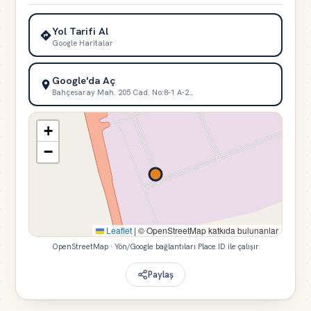
Yol Tarifi Al
Google Haritalar
Google'da Aç
Bahçesaray Mah. 205 Cad. No:8-1 A-2…
+
−
Leaflet
|
© OpenStreetMap katkıda bulunanlar
OpenStreetMap · Yön/Google bağlantıları Place ID ile çalışır
Paylaş