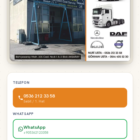
TELEFON
0536 212 33 58
Sabit / 1. Hat
WHATSAPP
WhatsApp
+905362123358