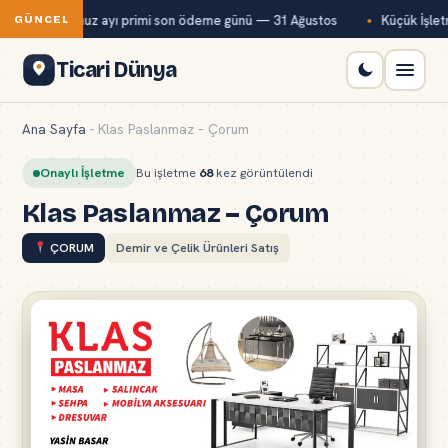
Bağ-Kur temmuz ayı primi son ödeme günü — 31 Ağustos
Küçük İşletm
GÜNCEL
Ticari Dünya
Ana Sayfa
-
Klas Paslanmaz – Çorum
Onaylı İşletme
Bu işletme
68
kez görüntülendi
Klas Paslanmaz – Çorum
ÇORUM
Demir ve Çelik Ürünleri Satış