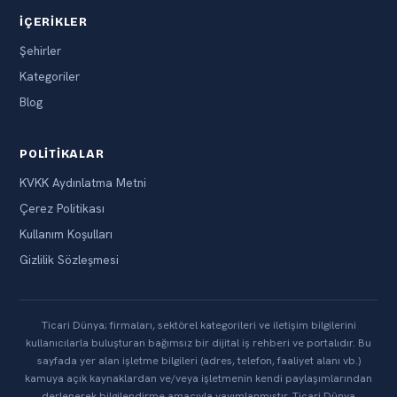
İÇERIKLER
Şehirler
Kategoriler
Blog
POLITIKALAR
KVKK Aydınlatma Metni
Çerez Politikası
Kullanım Koşulları
Gizlilik Sözleşmesi
Ticari Dünya; firmaları, sektörel kategorileri ve iletişim bilgilerini
kullanıcılarla buluşturan bağımsız bir dijital iş rehberi ve portalıdır. Bu
sayfada yer alan işletme bilgileri (adres, telefon, faaliyet alanı vb.)
kamuya açık kaynaklardan ve/veya işletmenin kendi paylaşımlarından
derlenerek bilgilendirme amacıyla yayımlanmıştır. Ticari Dünya